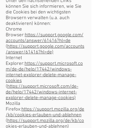
Unter den nachstehenden Links
können Sie sich informieren, wie Sie
die Cookies bei den wichtigsten
Browsern verwalten (u.a. auch
deaktivieren) können:
Chrome
Browser:
https://support.google.com/
accounts/answer/61416?hl=de
(
https://support.google.com/accounts
/answer/61416?hl=de)
Internet
Explorer:
https://support.microsoft.co
m/de-de/help/17442/windows-
internet-explorer-delete-manage-
cookies
(
https://support.microsoft.com/de-
de/help/17442/windows-internet-
explorer-delete-manage-cookies)
Mozilla
Firefox:
https://support.mozilla.org/de
/kb/cookies-erlauben-und-ablehnen
(
https://support.mozilla.org/de/kb/co
okies-erlauben-und-ablehnen)